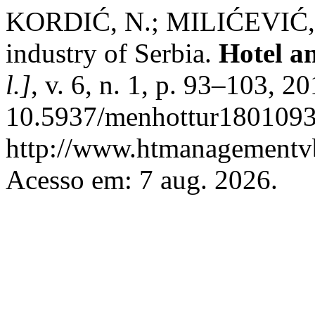
KORDIĆ, N.; MILIĆEVIĆ, S
industry of Serbia.
Hotel a
l.]
, v. 6, n. 1, p. 93–103, 2
10.5937/menhottur1801093
http://www.htmanagementvb
Acesso em: 7 aug. 2026.