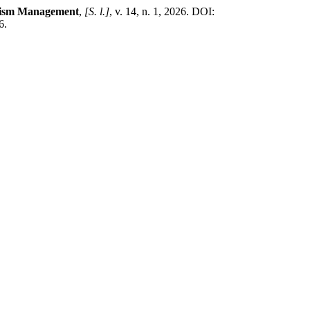
rism Management
,
[S. l.]
, v. 14, n. 1, 2026. DOI:
6.