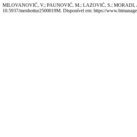
MILOVANOVIĆ, V.; PAUNOVIĆ, M.; LAZOVIĆ, S.; MORADI, A. Ho
10.5937/menhottur2500019M. Disponível em: https://www.htmanagem